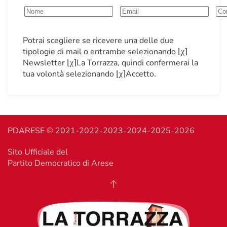
Potrai scegliere se ricevere una delle due
tipologie di mail o entrambe selezionando ⌊χ⌉
Newsletter ⌊χ⌉La Torrazza, quindi confermerai la
tua volontà selezionando ⌊χ⌉Accetto.
PDARESE © 2021-2022-2023-2024-2025-2026
Sito Ufficiale del
Partito Democratico di Arese